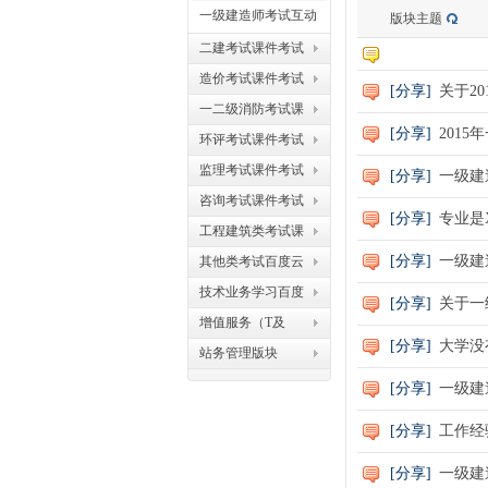
解惑
一级建造师考试互动
版块主题
交流
二建考试课件考试
视频课件资料
造价考试课件考试
[
分享
]
关于2
视频课件资料
之
一二级消防考试课
[
分享
]
201
件考试视频课件资
环评考试课件考试
料
视频课件资料
监理考试课件考试
[
分享
]
一级建
视频课件资料
咨询考试课件考试
[
分享
]
专业是
视频课件资料
工程建筑类考试课
件考试视频课件资
[
分享
]
一级建
其他类考试百度云
料
网盘资源共享
技术业务学习百度
[
分享
]
关于一
云网盘资源共享
增值服务（T及
家
[
分享
]
大学没
VIP）版块
站务管理版块
[
分享
]
一级建
[
分享
]
工作经
[
分享
]
一级建