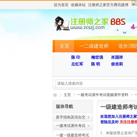
设为首页
收藏本站
注册师之家官方腾讯微博
主页
一二级建造师
造价消
陈 印
梅世强
肖国祥
左红军
陈 明
侯杏莉
主页
一建考试课件考试视频课件资料
一级建造师考
版块导航
欢迎您加入注册师之
新手指南及综合交
注
»
›
›
登陆后及时
关注注册
流版块
一建考试课件考试
1、本版块禁止发布广
视频课件资料
一建一级建造师考试