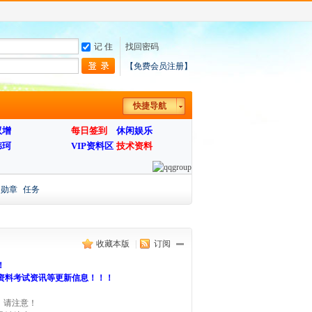
记 住
找回密码
【免费会员注册】
快捷导航
双增
每日签到
休闲娱乐
伟珂
VIP资料区
技术资料
勋章
任务
收藏本版
|
订阅
！
考试资料考试资讯等更新信息！！！
，请注意！