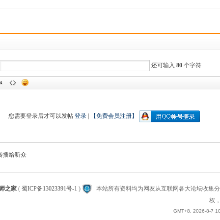
还可输入
80
个字符
您需要登录后才可以发帖
登录
|
【免费会员注册】
转播给听众
师之家
(
蜀ICP备13023391号-1
)
本站所有资料均为网友从互联网各大论坛收集分
权，
GMT+8, 2026-8-7 1