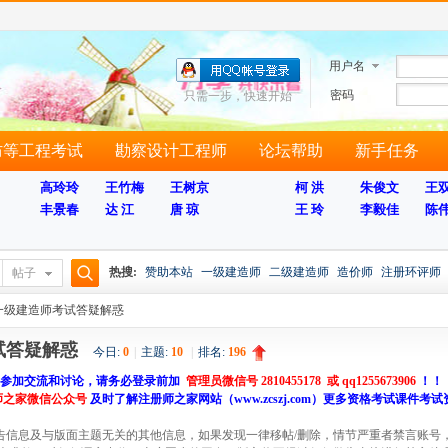
用户名
密码
只需一步，快速开始
防等工程考试
勘察设计工程师
论坛帮助
新手任务
高玲玲
王竹梅
王树京
柯 洪
朱俊文
王
丰景春
达 江
唐 琼
王 玲
李毅佳
陈
热搜:
赞助本站
一级建造师
二级建造师
造价师
注册环评师
帖子
搜
一级建造师考试答疑解惑
试答疑解惑
今日:
0
|
主题:
10
|
排名:
196
家参加交流和讨论，请务必登录前加
管理员微信号 2810455178 或 qq1255673906
！！
索
师之家微信公众号
及时了解注册师之家网站（www.zcszj.com）更多资格考试课件
告信息及与版面主题无关的其他信息，如果发现一律移帖/删除，情节严重者禁言账号