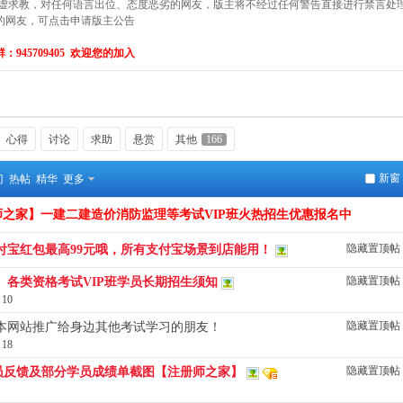
谦虚求教，对任何语言出位、态度恶劣的网友，版主将不经过任何警告直接进行禁言处理
的网友，可点击申请版主公告
945709405 欢迎您的加入
心得
讨论
求助
悬赏
其他
166
新窗
门
热帖
精华
更多
师之家】一建二建造价消防监理等考试VIP班火热招生优惠报名中
隐藏置顶帖
付宝红包最高99元哦，所有支付宝场景到店能用！
隐藏置顶帖
】各类资格考试VIP班学员长期招生须知
10
隐藏置顶帖
本网站推广给身边其他考试学习的朋友！
18
隐藏置顶帖
学员反馈及部分学员成绩单截图【注册师之家】