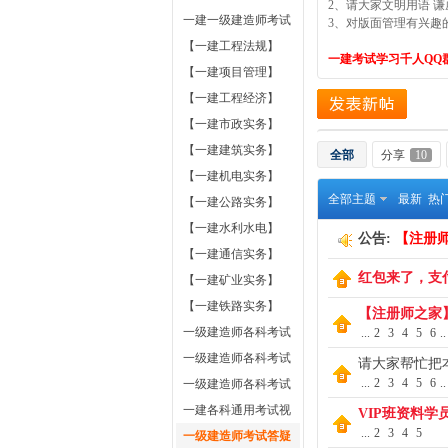
2、请大家文明用语 
资讯
一建一级建造师考试
3、对版面管理有兴趣
辅导
【一建工程法规】
一建考试学习千人QQ群：
【一建项目管理】
【一建工程经济】
【一建市政实务】
册
【一建建筑实务】
全部
分享
10
【一建机电实务】
全部主题
最新
热
【一建公路实务】
【一建水利水电】
公告:
【注册
【一建通信实务】
红包来了，支
【一建矿业实务】
【一建铁路实务】
【注册师之家
一级建造师各科考试
...
2
3
4
5
6
..
师
教材
一级建造师各科考试
请大家帮忙把
...
2
3
4
5
6
..
真题
一级建造师各科考试
习题
一建各科通用考试视
VIP班资料
...
2
3
4
5
频课件
一级建造师考试答疑