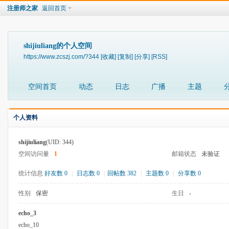
注册师之家
返回首页
shijiuliang的个人空间
https://www.zcszj.com/?344
[收藏]
[复制]
[分享]
[RSS]
空间首页
动态
日志
广播
主题
个人资料
shijiuliang
(UID: 344)
空间访问量
1
邮箱状态
未验证
统计信息
好友数 0
|
日志数 0
|
回帖数 382
|
主题数 0
|
分享数 0
性别
保密
生日
-
echo_3
echo_10