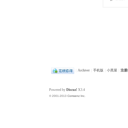
|
Archiver
|
手机版
|
小黑屋
|
注册
Powered by
Discuz!
X3.4
© 2001-2013
Comsenz Inc.