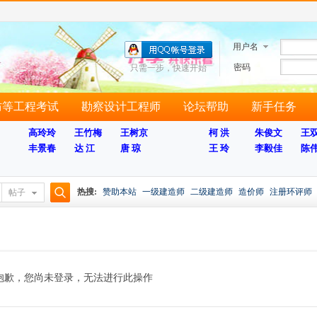
用户名
密码
只需一步，快速开始
防等工程考试
勘察设计工程师
论坛帮助
新手任务
高玲玲
王竹梅
王树京
柯 洪
朱俊文
王
丰景春
达 江
唐 琼
王 玲
李毅佳
陈
热搜:
赞助本站
一级建造师
二级建造师
造价师
注册环评师
帖子
搜
索
抱歉，您尚未登录，无法进行此操作