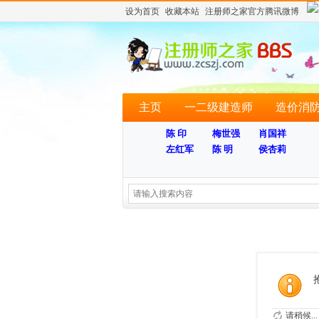
设为首页
收藏本站
注册师之家官方腾讯微博
主页
一二级建造师
造价消
陈 印
梅世强
肖国祥
左红军
陈 明
侯杏莉
请稍候...